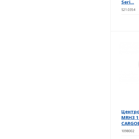
Seri...
S21.0354
Центро
MRH3 1
CARGO
1098002