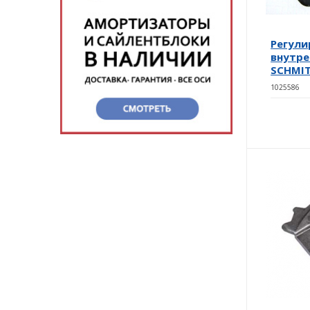
Регули
внутре
SCHMI
1025586