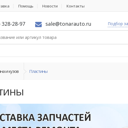
тавка
Помощь
Новости
Контакты
) 328-28-97
sale@tonarauto.ru
Подбор з
на и кузов
Пластины
тины