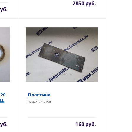
2850 руб.
уб.
120
Пластина
LL
9746292217190
уб.
160 руб.