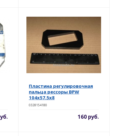
Пластина регулировочная
)
пальца рессоры BPW
104х57.5х8
0328154180
уб.
160 руб.