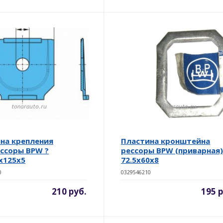
на крепления
Пластина кронштейна
ссоры BPW ?
рессоры BPW (приварная
x125x5
72.5x60x8
0
0329546210
210 руб.
195 р