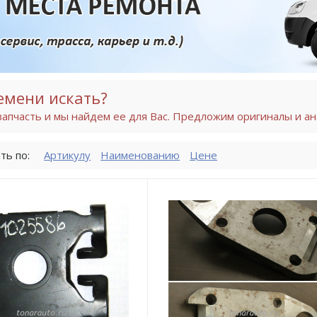
емени искать?
апчасть и мы найдем ее для Вас. Предложим оригиналы и ан
ть по:
Артикулу
Наименованию
Цене