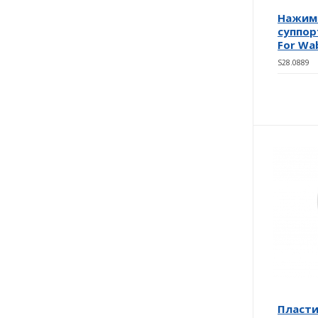
Нажимн
суппор
For Wab
S28.0889
Пласти