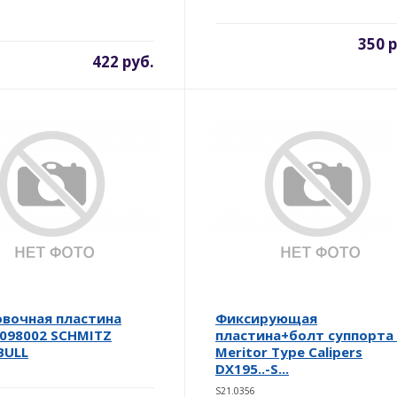
350 р
422 руб.
вочная пластина
Фиксирующая
098002 SCHMITZ
пластина+болт суппорта 
BULL
Meritor Type Calipers
DX195..-S...
S21.0356