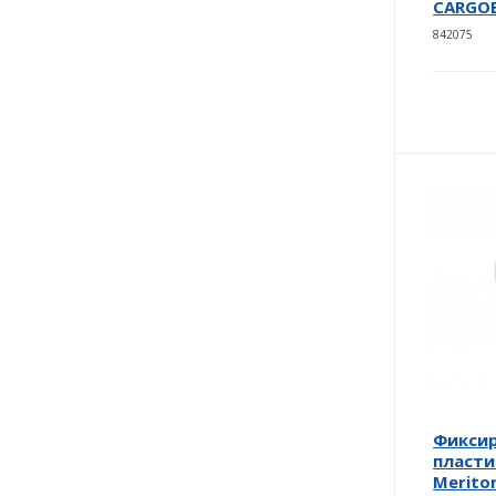
CARGO
842075
Фикси
пласти
Merito