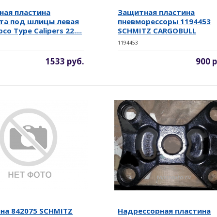
ая пластина
Защитная пластина
та под шлицы левая
пневморессоры 1194453
co Type Calipers 22....
SCHMITZ CARGOBULL
1194453
1533 руб.
900 р
на 842075 SCHMITZ
Надрессорная пластина