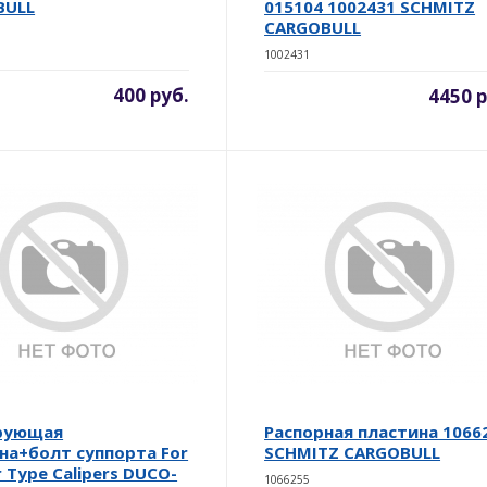
BULL
015104 1002431 SCHMITZ
CARGOBULL
1002431
400 руб.
4450 р
рующая
Распорная пластина 1066
на+болт суппорта For
SCHMITZ CARGOBULL
r Type Calipers DUCO-
1066255