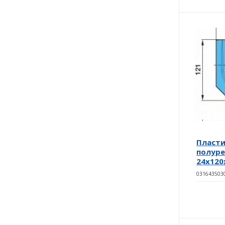
Пласти
полуре
24х120
031643503