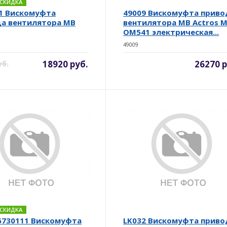
. СКИДКА
1 Вискомуфта
49009 Вискомуфта приво
а вентилятора MB
вентилятора MB Actros 
OM541 электрическая...
49009
18920 руб.
26270 р
уб.
. СКИДКА
730111 Вискомуфта
LK032 Вискомуфта приво