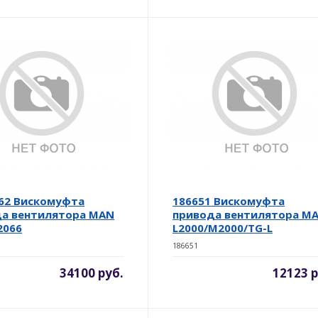
62 Вискомуфта
186651 Вискомуфта
а вентилятора MAN
привода вентилятора M
2066
L2000/M2000/TG-L
186651
34100 руб.
12123 р