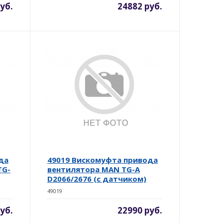
уб.
24882 руб.
да
49019 Вискомуфта привода
TG-
вентилятора MAN TG-A
D2066/2676 (с датчиком)
49019
уб.
22990 руб.