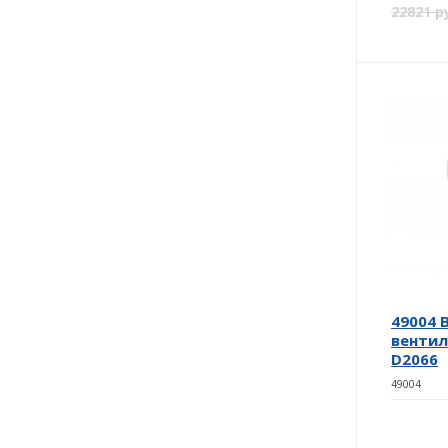
22821 р
49004 
вентил
D2066
49004