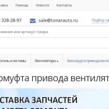
тавка
Помощь
Новости
Контакты
) 328-28-97
sale@tonarauto.ru
Подбор з
атель и системы
Вентиляторы
Вискомуфта привода вент
омуфта привода вентиля