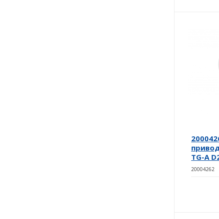
200042
привод
TG-A D
20004262