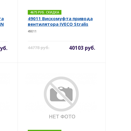
4675 РУБ. СКИДКА
та
49011 Вискомуфта привода
AN
вентилятора IVECO Stralis
49011
40103 руб.
уб.
44778 руб.