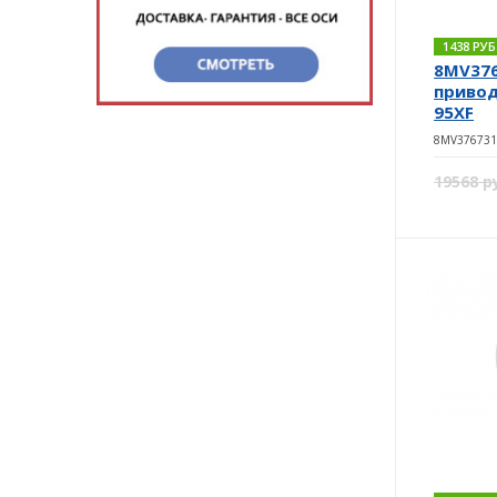
1438 РУ
8MV376
привод
95XF
8MV376731
19568 р