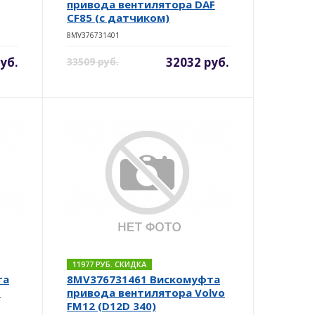
привода вентилятора DAF
CF85 (c датчиком)
8MV376731401
уб.
32032 руб.
33509 руб.
11977 РУБ. СКИДКА
та
8MV376731461 Вискомуфта
B
привода вентилятора Volvo
FM12 (D12D 340)