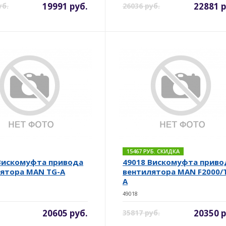
19991 руб.
22881 р
уб.
26036 руб.
15467 РУБ. СКИДКА
Вискомуфта привода
49018 Вискомуфта приво
ятора MAN TG-A
вентилятора MAN F2000/
A
49018
20605 руб.
20350 р
35817 руб.