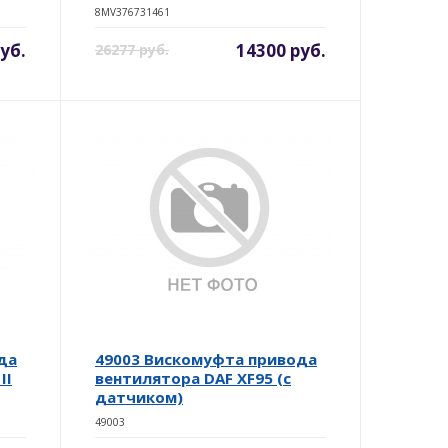
8MV376731461
уб.
14300 руб.
26277 руб.
да
49003 Вискомуфта привода
II
вентилятора DAF XF95 (с
датчиком)
49003