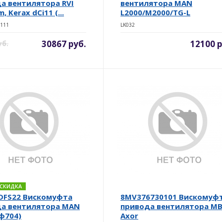
а вентилятора RVI
вентилятора MAN
, Kerax dCi11 (...
L2000/M2000/TG-L
111
LK032
30867 руб.
12100 р
уб.
. СКИДКА
DFS22 Вискомуфта
8MV376730101 Вискомуф
а вентилятора MAN
привода вентилятора M
(ф704)
Axor