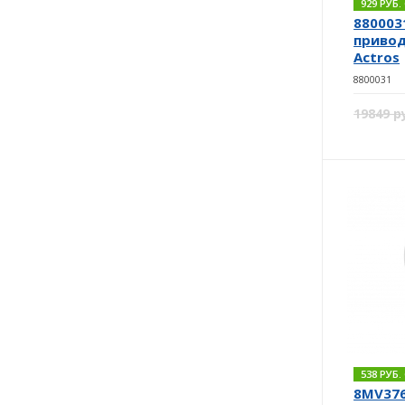
929 РУБ
880003
привод
Actros
8800031
19849 р
538 РУБ
8MV376