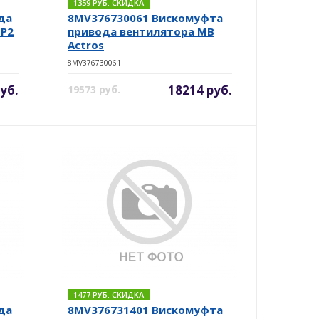
1359 РУБ. СКИДКА
да
8MV376730061 Вискомуфта
MP2
привода вентилятора MB
Actros
8MV376730061
уб.
18214 руб.
19573 руб.
1477 РУБ. СКИДКА
да
8MV376731401 Вискомуфта