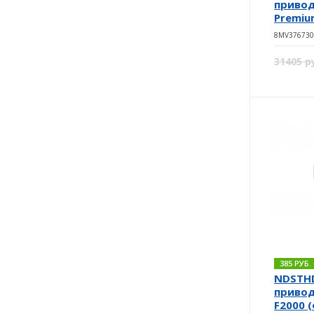
привод
Premium
8MV376730
31405 р
385 РУБ
NDSTH
привод
F2000 