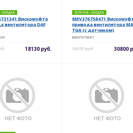
Б. СКИДКА
5575 РУБ. СКИДКА
731341 Вискомуфта
8MV376758471 Вискомуф
а вентилятора DAF
привода вентилятора M
TGA (c датчиком)
341
8MV376758471
18130 руб.
30800 р
уб.
36375 руб.