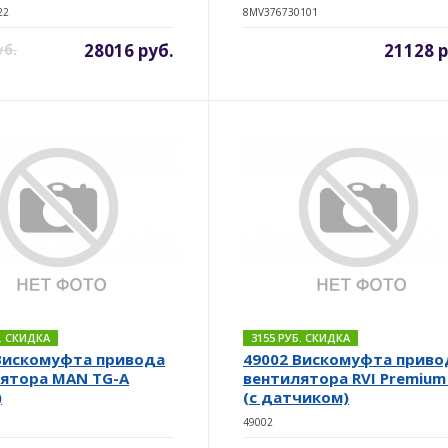
22
8MV376730101
28016 руб.
21128 р
уб.
Б. СКИДКА
3155 РУБ. СКИДКА
Вискомуфта привода
49002 Вискомуфта приво
ятора MAN TG-A
вентилятора RVI Premium 
)
(с датчиком)
49002