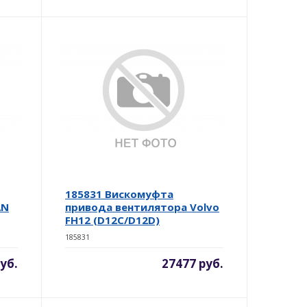
185831 Вискомуфта
AN
привода вентилятора Volvo
FH12 (D12C/D12D)
185831
уб.
27477 руб.