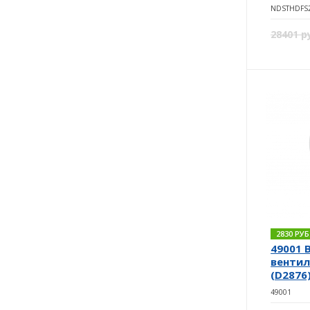
NDSTHDFS
28401 р
2830 РУ
49001 
вентил
(D2876
49001