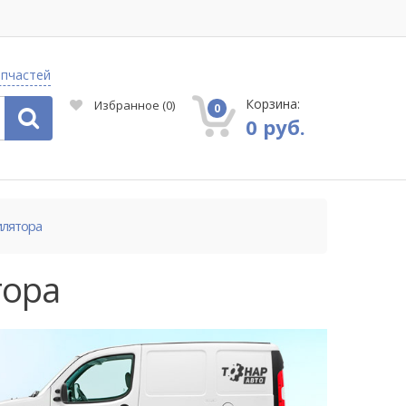
апчастей
Корзина:
Избранное
(
0
)
0
0 руб.
илятора
тора