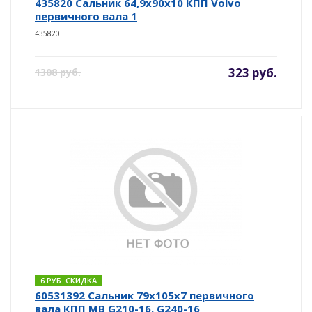
435820 Сальник 64,9x90x10 КПП Volvo
первичного вала 1
435820
323 руб.
1308 руб.
6 РУБ. СКИДКА
60531392 Сальник 79х105х7 первичного
вала КПП MB G210-16, G240-16