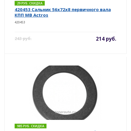
29 РУБ. СКИДКА
420453 Сальник 56х72х8 первичного вала
КПП MB Actros
420453
214 руб.
243 руб.
985 РУБ. СКИДКА