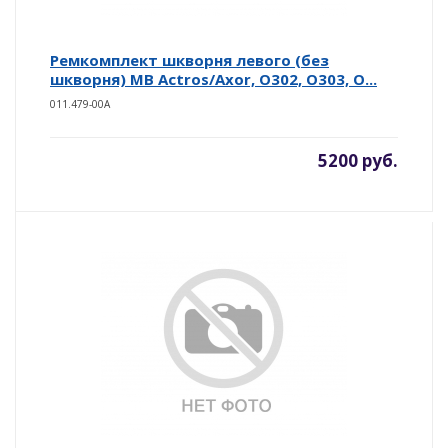
Ремкомплект шкворня левого (без
шкворня) MB Actros/Axor, O302, O303, O...
011.479-00A
5200 руб.