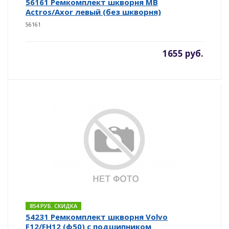
56161 Ремкомплект шкворня MB
Actros/Axor левый (без шкворня)
56161
1655 руб.
854 РУБ. СКИДКА
54231 Ремкомплект шкворня Volvo
F12/FH12 (ф50) с подшипником