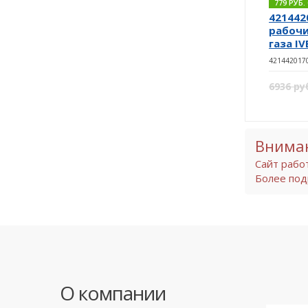
779 РУБ
421442
рабочи
газа IV
421442017
6936 ру
Внима
Сайт рабо
Более под
О компании