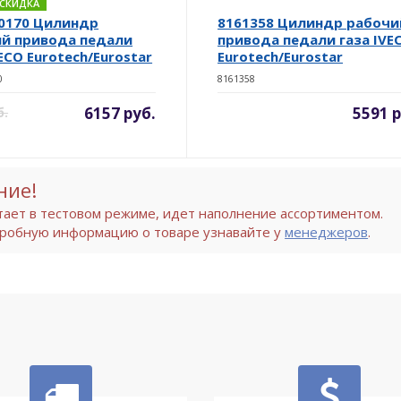
. СКИДКА
0170 Цилиндр
8161358 Цилиндр рабочи
й привода педали
привода педали газа IVE
ECO Eurotech/Eurostar
Eurotech/Eurostar
0
8161358
6157 руб.
5591 р
б.
ние!
тает в тестовом режиме, идет наполнение ассортиментом.
робную информацию о товаре узнавайте у
менеджеров
.