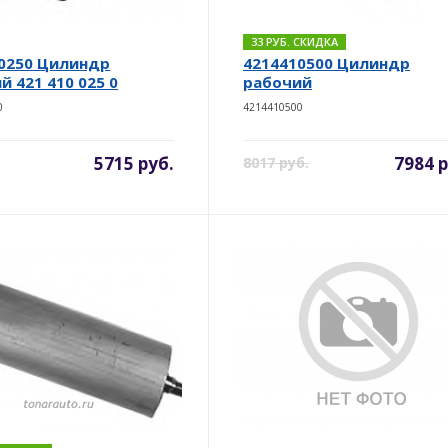
33 РУБ. СКИДКА
0250 Цилиндр
4214410500 Цилиндр
й 421 410 025 0
рабочий
0
4214410500
5715 руб.
7984 р
8017 руб.