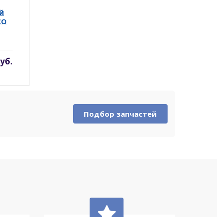
й
CO
уб.
Подбор запчастей