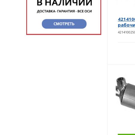
421410
рабочи
421410025