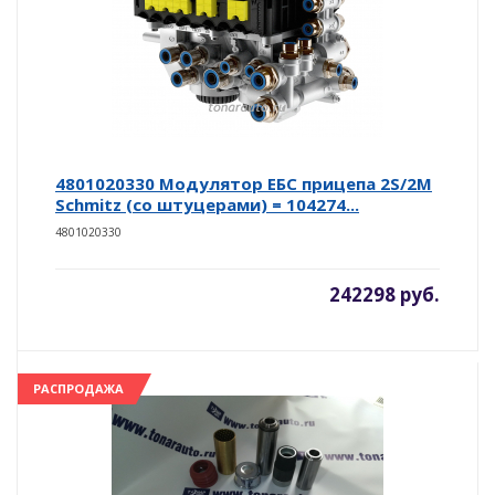
4801020330 Модулятор ЕБС прицепа 2S/2M
Schmitz (со штуцерами) = 104274...
4801020330
242298 руб.
РАСПРОДАЖА