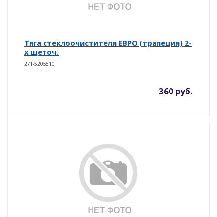
Тяга стеклоочистителя ЕВРО (трапеция) 2-
х щеточ.
271-5205510
360 руб.