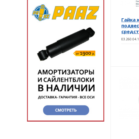
Гайка 
подвес
средст
03.260.04.1