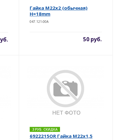
Гайка М22х2 (обычная)
H=18mm
047.121-00A
50 руб.
руб.
3 РУБ. СКИДКА
6922215OR Гайка М22х1,5