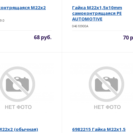
контрящаяся М22х2
Гайка M22x1,5х10mm
самоконтрящаяся PE
AUTOMOTIVE
9.0
04610900A
68 руб.
70 
М22х2 (обычная)
6982215 Гайка М22х1,5