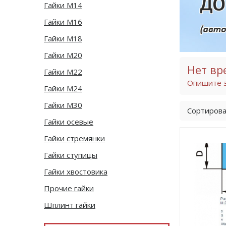
Гайки М14
Гайки М16
Гайки М18
Гайки М20
Нет вр
Гайки М22
Опишите з
Гайки М24
Гайки М30
Сортирова
Гайки осевые
Гайки стремянки
Гайки ступицы
Гайки хвостовика
Прочие гайки
Шплинт гайки