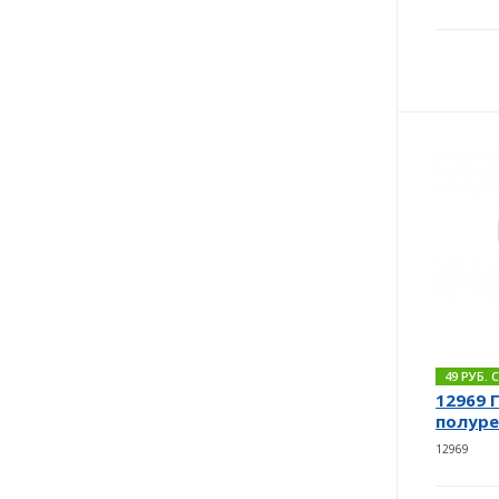
49 РУБ.
12969 
полуре
12969