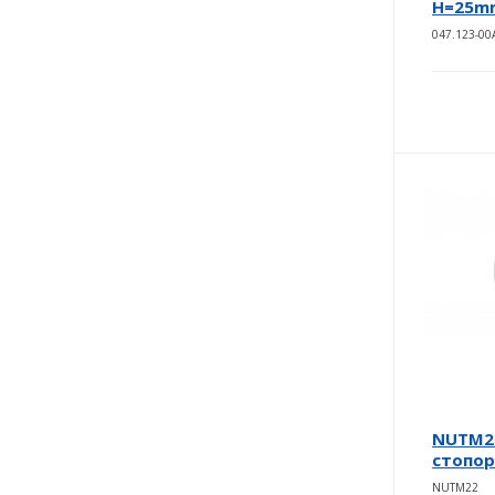
H=25m
047.123-00
NUTM22
стопор
NUTM22