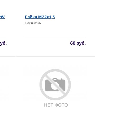
BPW
Гайка М22х1,5
2200080076
уб.
60 руб.