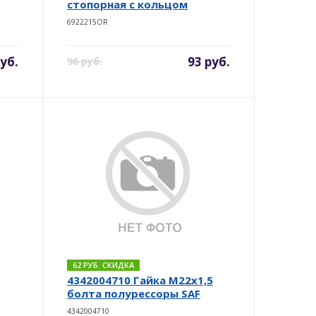
стопорная с кольцом
6922215OR
руб.
93 руб.
96 руб.
62 РУБ. СКИДКА
4342004710 Гайка М22х1,5
болта полурессоры SAF
4342004710