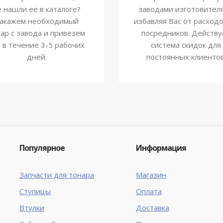
е нашли ее в каталоге?
заводами изготовител
акажем необходимый
избавляя Вас от расходо
ар с завода и привезем
посредников. Действу
о в течение 3-5 рабочих
система скидок для
дней.
постоянных клиентов
Популярное
Информация
Запчасти для тонара
Магазин
Ступицы
Оплата
Втулки
Доставка