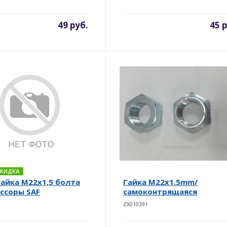
49 руб.
45 
 СКИДКА
Гайка М22х1,5 болта
Гайка M22x1.5mm/
ссоры SAF
самоконтрящаяся
ZX010391