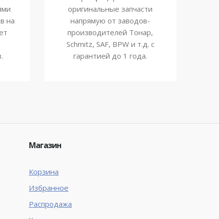
ями
оригинальные запчасти
в на
напрямую от заводов-
ет
производителей Тонар,
Schmitz, SAF, BPW и т.д. с
.
гарантией до 1 года.
Магазин
Корзина
Избранное
Распродажа