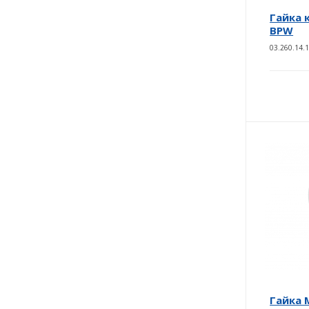
Гайка 
BPW
03.260.14.1
Гайка 