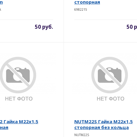
m
стопорная
A
6982215
50 руб.
50 
 Гайка М22х1,5
NUTM22S Гайка М22х1,5
ная
стопорная без кольца
NUTM22S