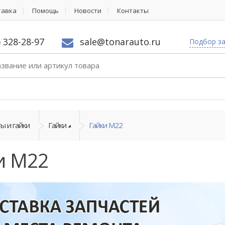
тавка
Помощь
Новости
Контакты
) 328-28-97
sale@tonarauto.ru
Подбор з
ы и гайки
Гайки
Гайки М22
и М22