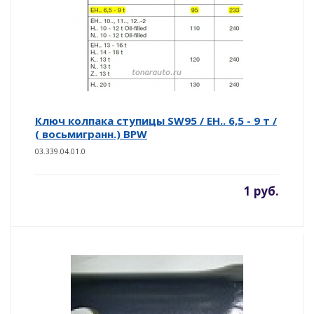
Ключ колпака ступицы SW95 / EH.. 6,5 - 9 т /
( восьмигранн.) BPW
03.339.04.01.0
1 руб.