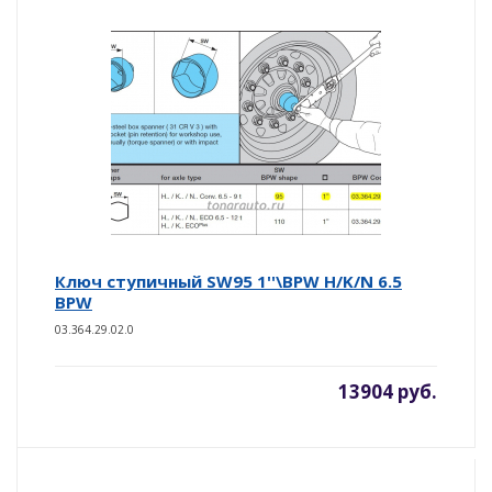
Ключ ступичный SW95 1''\BPW H/K/N 6.5
BPW
03.364.29.02.0
13904 руб.