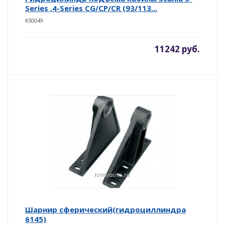
Series ,4-Series CG/CP/CR (93/113...
KS0049
11242 руб.
Шарнир сферический(гидроциллиндра
6145)