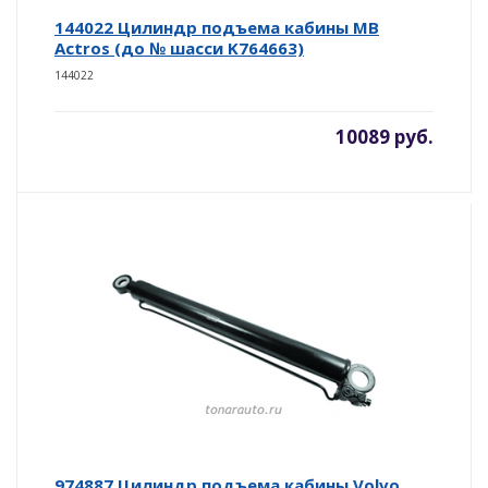
144022 Цилиндр подъема кабины MB
Actros (до № шасси K764663)
144022
10089 руб.
974887 Цилиндр подъема кабины Volvo