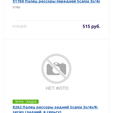
51760 Палец рессоры передней Scania 3s/4s
51760
515 руб.
516 руб.
78 РУБ. СКИДКА
8262 Палец рессоры задней Scania 3s/4s/R-
series (задний, в серьгу)