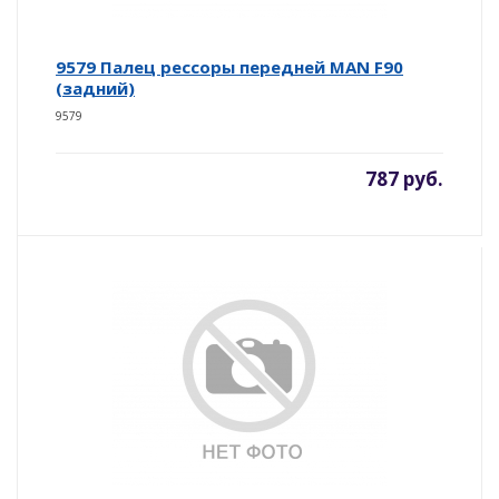
9579 Палец рессоры передней MAN F90
(задний)
9579
787 руб.