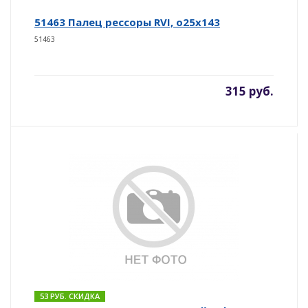
51463 Палец рессоры RVI, o25x143
51463
315 руб.
53 РУБ. СКИДКА