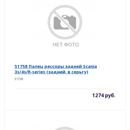
51758 Палец рессоры задней Scania
3s/4s/R-series (задний, в серьгу)
51758
1274 руб.