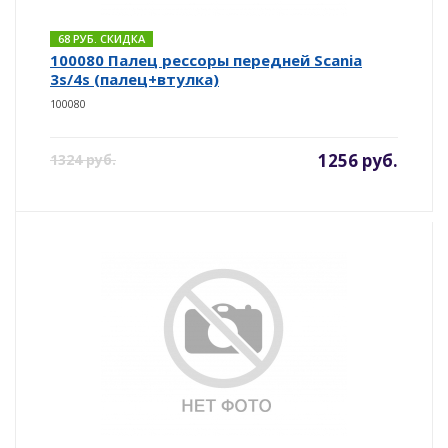
68 РУБ. СКИДКА
100080 Палец рессоры передней Scania
3s/4s (палец+втулка)
100080
1256 руб.
1324 руб.