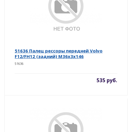
51636 Палец рессоры передней Volvo
F12/FH12 (задний) M36x3x146
51636
535 руб.