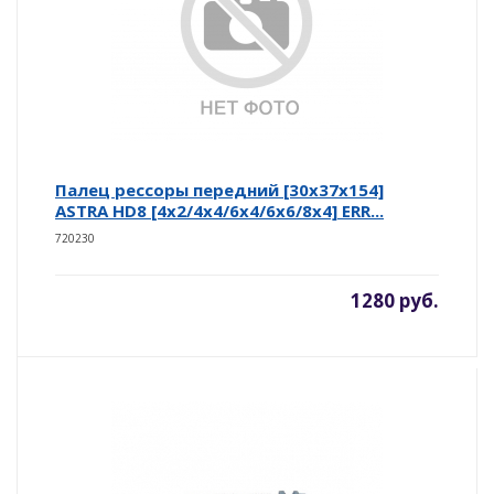
Палец рессоры передний [30x37x154]
ASTRA HD8 [4x2/4x4/6x4/6x6/8x4] ERR...
720230
1280 руб.