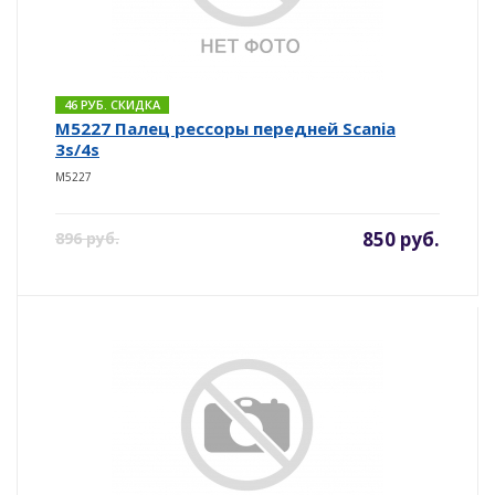
46 РУБ. СКИДКА
M5227 Палец рессоры передней Scania
3s/4s
M5227
850 руб.
896 руб.