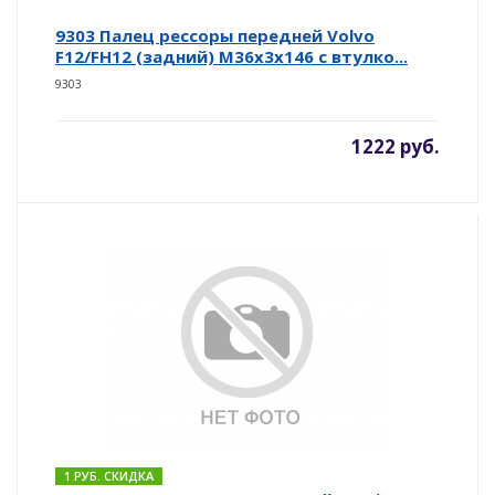
9303 Палец рессоры передней Volvo
F12/FH12 (задний) M36x3x146 c втулко...
9303
1222 руб.
1 РУБ. СКИДКА