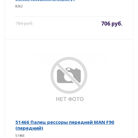
8262
706 руб.
784 руб.
51466 Палец рессоры передней MAN F90
(передний)
51466