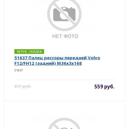
58 РУБ. СКИДКА
51637 Палец рессоры передней Volvo
F12/FH12 (задний) М36х3х168
51637
559 руб.
617 руб.