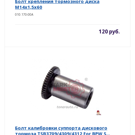
Болт крепления тормозного диска
М14х1,5х60
010.170-00A
120 руб.
Болт калибровки суппорта дискового
тормоза TSB3709/4309/4312 For BPW S...