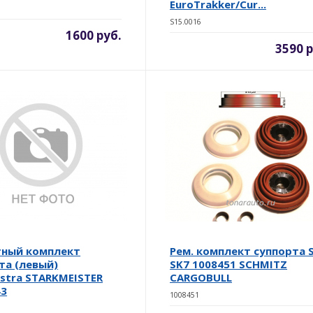
EuroTrakker/Cur...
S15.0016
1600 руб.
3590 р
тный комплект
Рем. комплект суппорта 
та (левый)
SK7 1008451 SCHMITZ
Astra STARKMEISTER
CARGOBULL
43
1008451