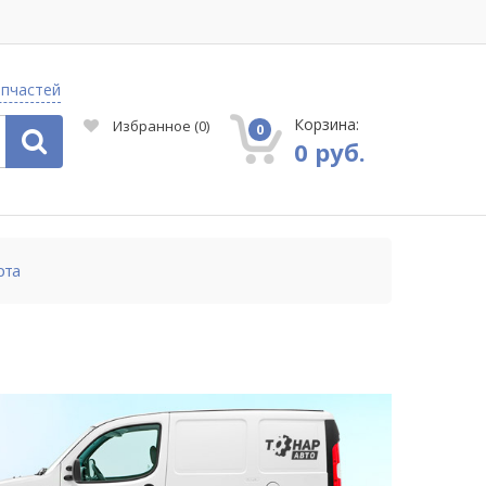
апчастей
Корзина:
Избранное
(
0
)
0
0 руб.
рта