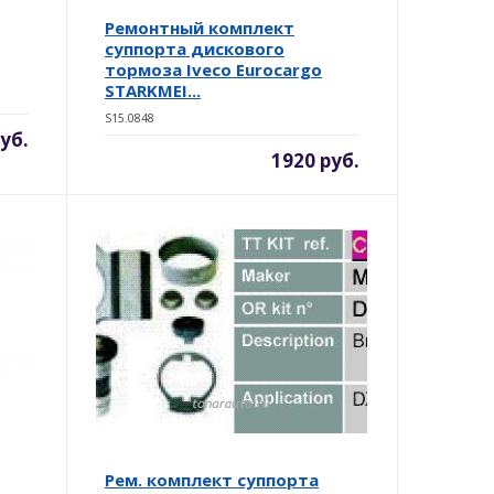
Ремонтный комплект
суппорта дискового
тормоза Iveco Eurocargo
STARKMEI...
S15.0848
уб.
1920 руб.
Рем. комплект суппорта