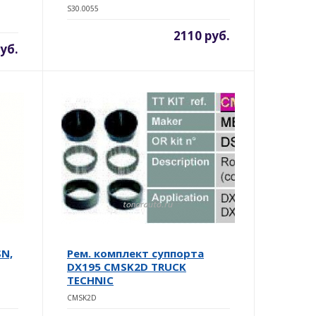
S30.0055
2110 руб.
уб.
SN,
Рем. комплект суппорта
DX195 CMSK2D TRUCK
TECHNIC
CMSK2D