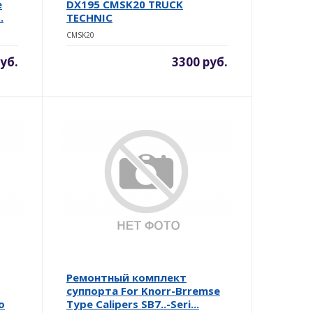
e
DX195 CMSK20 TRUCK
.
TECHNIC
CMSK20
уб.
3300 руб.
Ремонтный комплект
суппорта For Knorr-Brremse
o
Type Calipers SB7..-Seri...