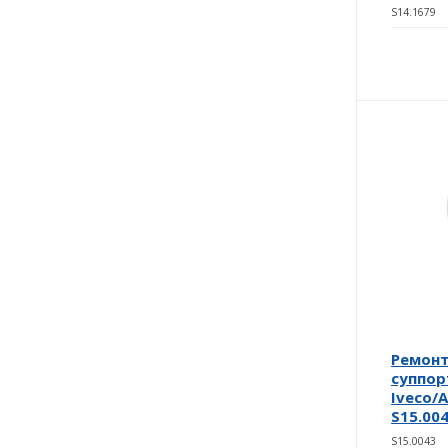
S14.1679
Ремон
суппор
Iveco/
S15.00
S15.0043