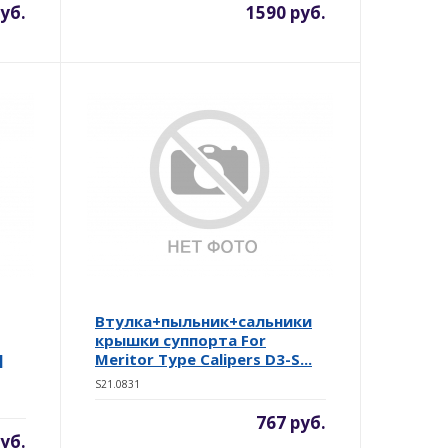
уб.
1590 руб.
Втулка+пыльник+сальники
крышки суппорта For
]
Meritor Type Calipers D3-S...
S21.0831
767 руб.
уб.