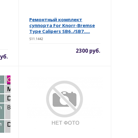
Ремонтный комплект
суппорта For Knorr-Bremse
Type Calipers SB6../SB7.....
S11.1442
2300 руб.
уб.