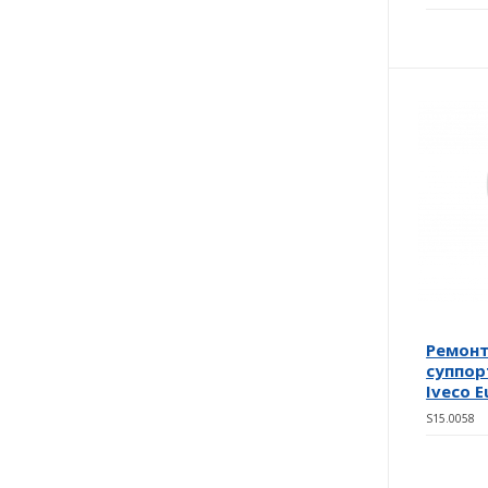
Ремон
суппорт
Iveco E
S15.0058