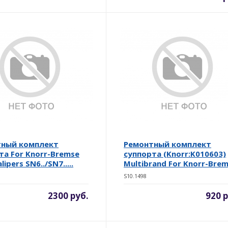
тный комплект
Ремонтный комплект
та For Knorr-Bremse
суппорта (Knorr:K010603)
lipers SN6../SN7.....
Multibrand For Knorr-Brems
S10.1498
2300 руб.
920 р