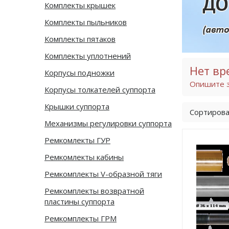
Комплекты крышек
Комплекты пыльников
Комплекты пятаков
Комплекты уплотнений
Нет вр
Корпусы подножки
Опишите з
Корпусы толкателей суппорта
Крышки суппорта
Сортирова
Механизмы регулировки суппорта
Ремкомлекты ГУР
Ремкомлекты кабины
Ремкомплекты V-образной тяги
Ремкомплекты возвратной
пластины суппорта
Ремкомплекты ГРМ