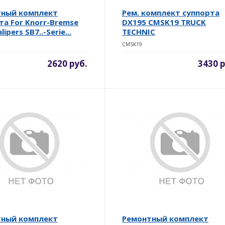
тный комплект
Рем. комплект суппорта
та For Knorr-Bremse
DX195 CMSK19 TRUCK
ipers SB7..-Serie...
TECHNIC
CMSK19
2620 руб.
3430 р
тный комплект
Ремонтный комплект