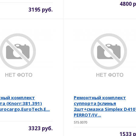
4800 р
3195 руб.
тный комплект
Ремонтный комплект
а (Knorr:381.391)
суппорта [клинья
urocargo,EuroTech,E...
2шт+смазка Simplex D410
PERROT/IV...
S15.0070
3323 руб.
1533 р