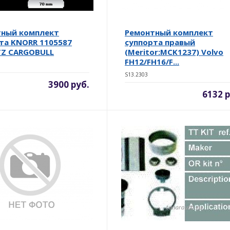
тный комплект
Ремонтный комплект
та KNORR 1105587
суппорта правый
TZ CARGOBULL
(Meritor:MCK1237) Volvo
FH12/FH16/F...
S13.2303
3900 руб.
6132 р