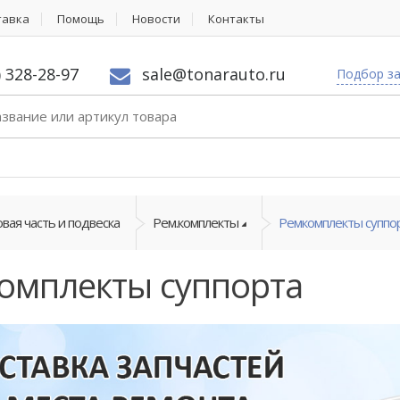
тавка
Помощь
Новости
Контакты
) 328-28-97
sale@tonarauto.ru
Подбор з
вая часть и подвеска
Рем.комплекты
Ремкомплекты суппо
омплекты суппорта