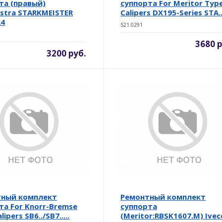
та (правый)
суппорта For Meritor Typ
Astra STARKMEISTER
Calipers DX195-Series STA..
24
S21.0291
3680 р
3200 руб.
тный комплект
Ремонтный комплект
та For Knorr-Bremse
суппорта
ipers SB6../SB7.....
(Meritor:RBSK1607.M) Ivec