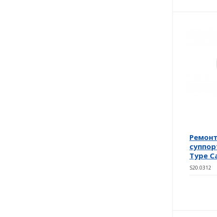
Ремон
суппор
Type Ca
S20.0312