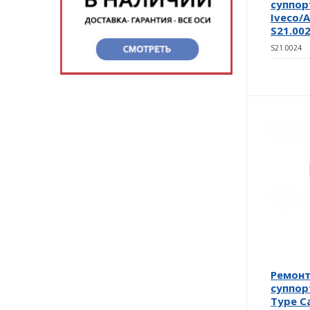
суппор
Iveco/
S21.00
S21.0024
Ремон
суппор
Type Cal