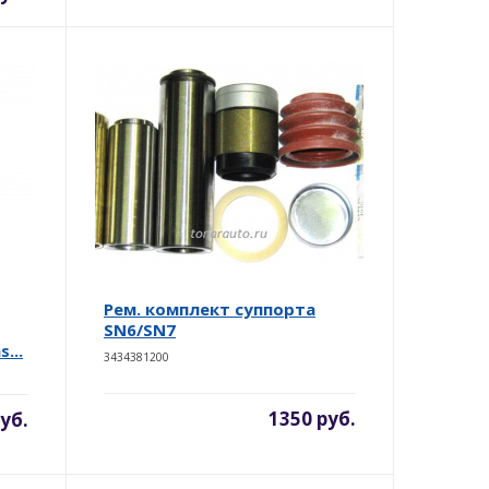
Рем. комплект суппорта
SN6/SN7
...
3434381200
1350 руб.
уб.