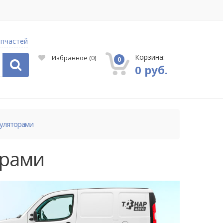
апчастей
Корзина:
Избранное
(
0
)
0
0 руб.
уляторами
орами