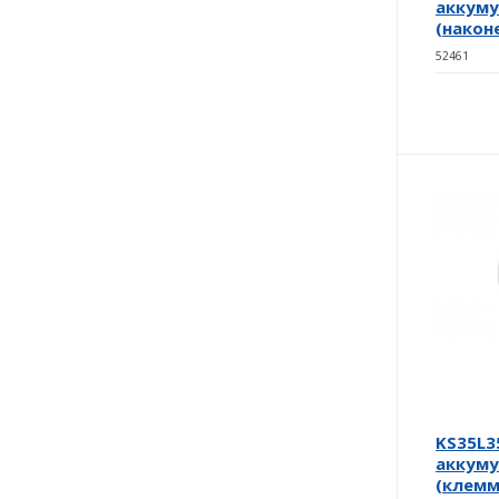
аккуму
(након
52461
KS35L3
аккуму
(клемм