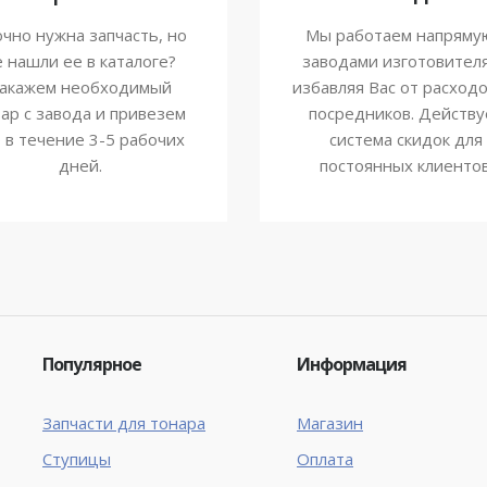
чно нужна запчасть, но
Мы работаем напряму
е нашли ее в каталоге?
заводами изготовител
акажем необходимый
избавляя Вас от расходо
ар с завода и привезем
посредников. Действу
о в течение 3-5 рабочих
система скидок для
дней.
постоянных клиентов
Популярное
Информация
Запчасти для тонара
Магазин
Ступицы
Оплата