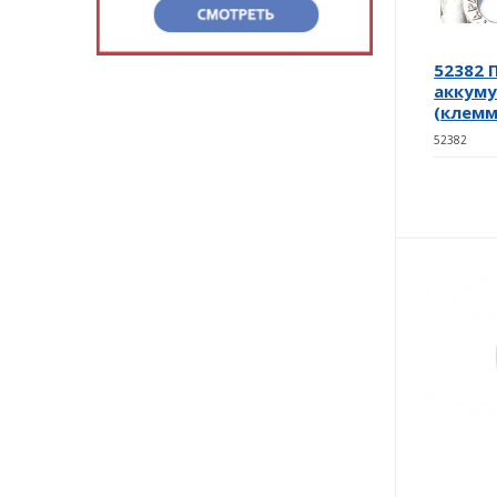
52382
аккуму
(клемм
52382