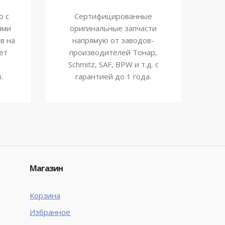
ю с
Сертифицированные
ями
оригинальные запчасти
в на
напрямую от заводов-
ет
производителей Тонар,
Schmitz, SAF, BPW и т.д. с
.
гарантией до 1 года.
Магазин
Корзина
Избранное