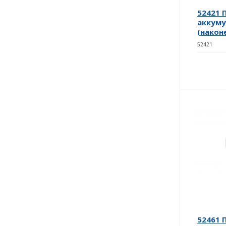
52421
аккуму
(након
52421
52461