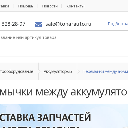
тавка
Помощь
Новости
Контакты
) 328-28-97
sale@tonarauto.ru
Подбор з
ктрооборудование
Аккумуляторы
Перемычки между аккум
мычки между аккумулят