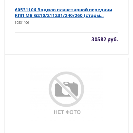
60531106 Водило планетарной передачи
КПП MB G210/211231/240/260 (стары...
60531106
30582 руб.