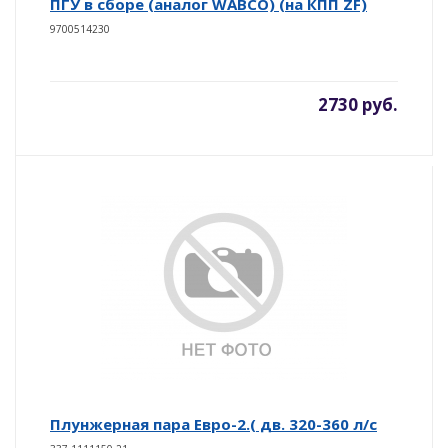
ПГУ в сборе (аналог WABCO) (на КПП ZF)
9700514230
2730 руб.
Плунжерная пара Евро-2.( дв. 320-360 л/с