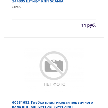
244995 Штифт КПП SCANIA
244995
11 руб.
60531682 Трубка пластиковая первичного
вала КПП MB G211-16, G211-12KL,...