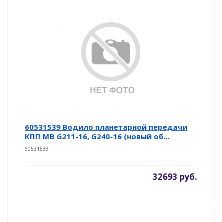
60531539 Водило планетарной передачи
КПП MB G211-16, G240-16 (новый об...
60531539
32693 руб.