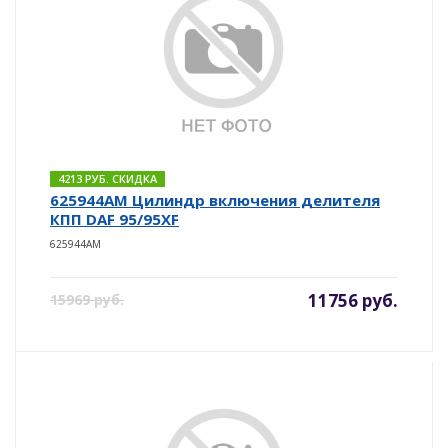
4213 РУБ. СКИДКА
625944AM Цилиндр включения делителя
КПП DAF 95/95XF
625944AM
11756 руб.
15969 руб.