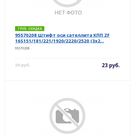
7 РУБ. СКИДКА
95570208 Штифт оси сателлита КПП ZF
16S151/181/221/1920/2220/2520 (3х2...
95570208
23 руб.
30 руб.