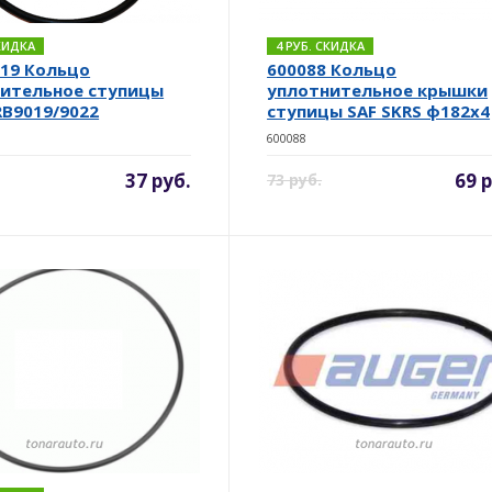
СКИДКА
4 РУБ. СКИДКА
19 Кольцо
600088 Кольцо
ительное ступицы
уплотнительное крышки
RB9019/9022
ступицы SAF SKRS ф182х4
600088
37 руб.
69 
73 руб.