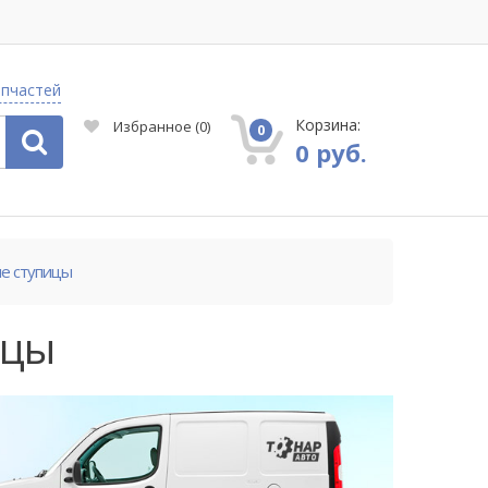
апчастей
Корзина:
Избранное
(
0
)
0
0 руб.
е ступицы
ицы