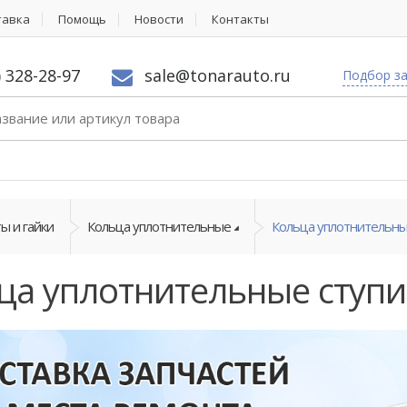
тавка
Помощь
Новости
Контакты
) 328-28-97
sale@tonarauto.ru
Подбор з
ы и гайки
Кольца уплотнительные
Кольца уплотнительны
ца уплотнительные ступ