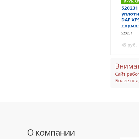
8 РУБ. 
520231
уплотн
DAF XF
тормо
520231
45 руб.
Внима
Сайт рабо
Более под
О компании