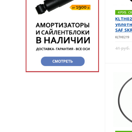
4 РУБ. 
KLTH02
уплотн
SAF SK
KLTH0219
41 руб.