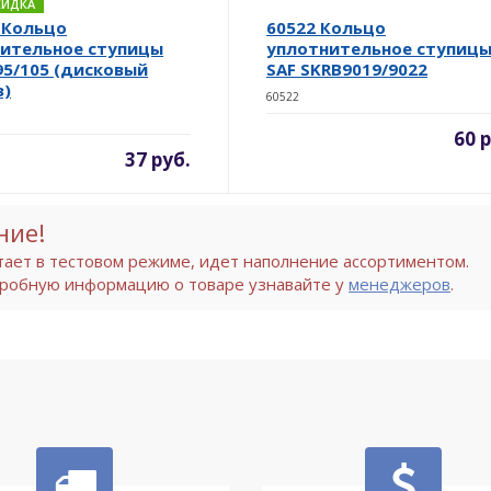
СКИДКА
 Кольцо
60522 Кольцо
ительное ступицы
уплотнительное ступиц
95/105 (дисковый
SAF SKRB9019/9022
з)
60522
60 
37 руб.
ние!
тает в тестовом режиме, идет наполнение ассортиментом.
робную информацию о товаре узнавайте у
менеджеров
.