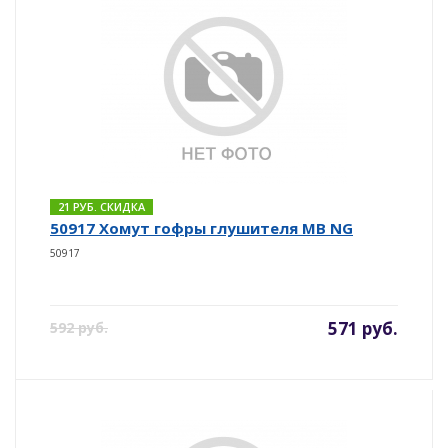
21 РУБ. СКИДКА
50917 Хомут гофры глушителя MB NG
50917
571 руб.
592 руб.