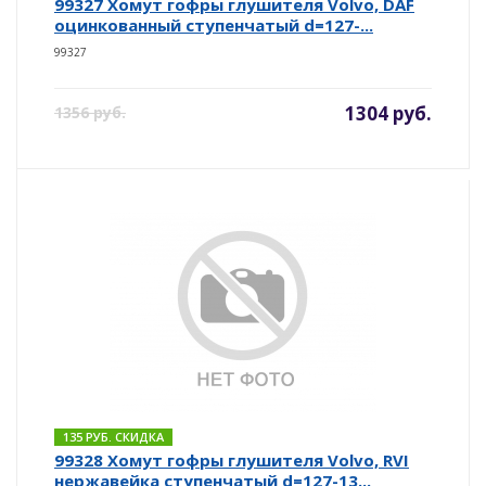
99327 Хомут гофры глушителя Volvo, DAF
оцинкованный ступенчатый d=127-...
99327
1304 руб.
1356 руб.
135 РУБ. СКИДКА
99328 Хомут гофры глушителя Volvo, RVI
нержавейка ступенчатый d=127-13...