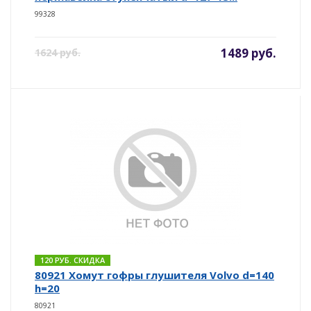
99328
1489 руб.
1624 руб.
120 РУБ. СКИДКА
80921 Хомут гофры глушителя Volvo d=140
h=20
80921