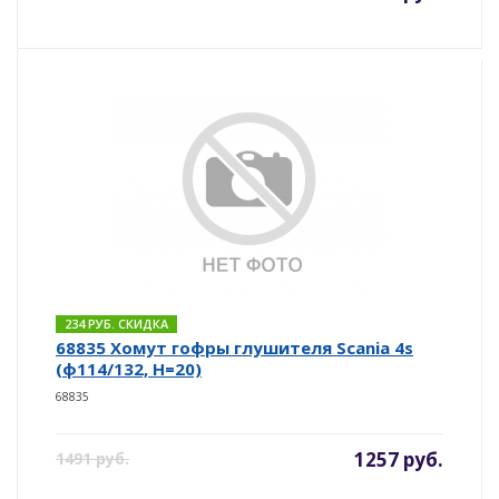
234 РУБ. СКИДКА
68835 Хомут гофры глушителя Scania 4s
(ф114/132, Н=20)
68835
1257 руб.
1491 руб.