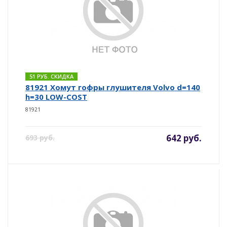
51 РУБ. СКИДКА
81921 Хомут гофры глушителя Volvo d=140
h=30 LOW-COST
81921
642 руб.
693 руб.