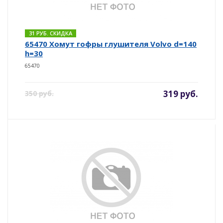
31 РУБ. СКИДКА
65470 Хомут гофры глушителя Volvo d=140
h=30
65470
319 руб.
350 руб.