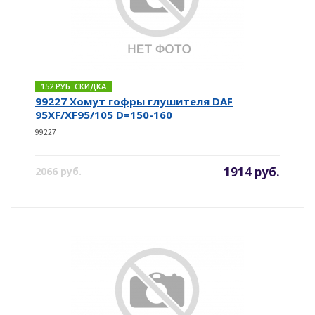
152 РУБ. СКИДКА
99227 Хомут гофры глушителя DAF
95XF/XF95/105 D=150-160
99227
1914 руб.
2066 руб.