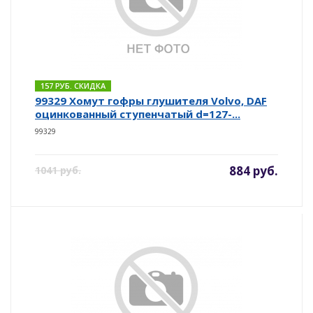
157 РУБ. СКИДКА
99329 Хомут гофры глушителя Volvo, DAF
оцинкованный ступенчатый d=127-...
99329
884 руб.
1041 руб.