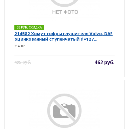
33 РУБ. СКИДКА
214582 Хомут гофры глушителя Volvo, DAF
оцинкованный ступенчатый d=127...
214582
462 руб.
495 руб.