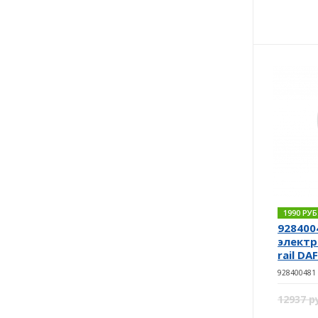
1990 РУ
928400
элект
rail DA
928400481
12937 р