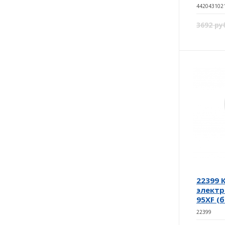
442043102
3692 ру
22399 
электр
95XF (
22399