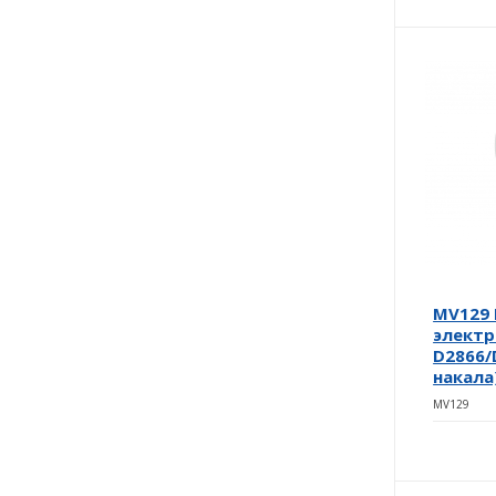
MV129 
элект
D2866/
накала
MV129