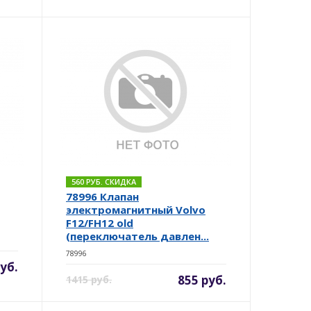
560 РУБ. СКИДКА
78996 Клапан
электромагнитный Volvo
F12/FH12 old
(переключатель давлен...
78996
уб.
855 руб.
1415 руб.