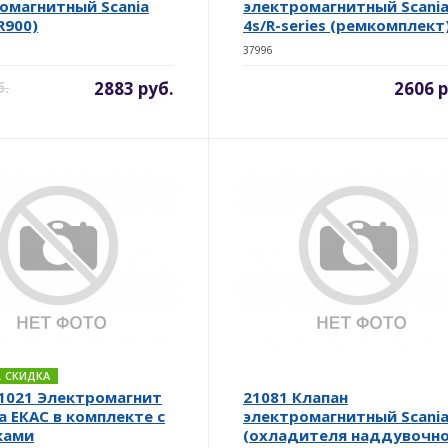
омагнитный Scania
электромагнитный Scani
R900)
4s/R-series (ремкомплект
37996
2883 руб.
2606 р
б.
Б. СКИДКА
1021 Электромагнит
21081 Клапан
а ЕКАС в комплекте с
электромагнитный Scania
ками
(охладителя наддувочн