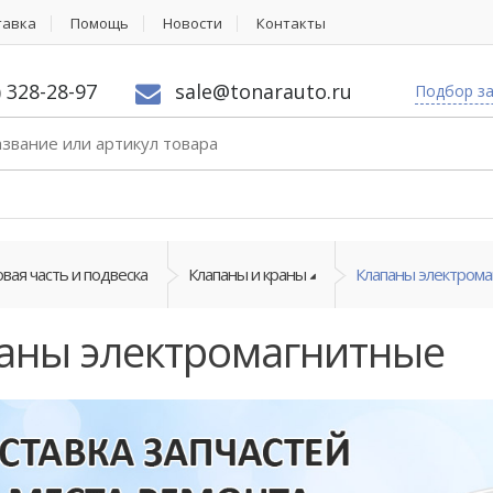
тавка
Помощь
Новости
Контакты
) 328-28-97
sale@tonarauto.ru
Подбор з
вая часть и подвеска
Клапаны и краны
Клапаны электром
аны электромагнитные