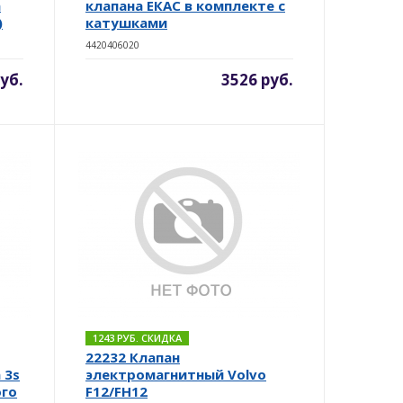
a
клапана ЕКАС в комплекте с
)
катушками
4420406020
уб.
3526 руб.
1243 РУБ. СКИДКА
22232 Клапан
 3s
электромагнитный Volvo
ого
F12/FH12