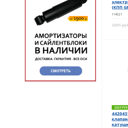
электр
(КПП G
114521
3091 ру
3263 РУ
442043
клапан
катуш