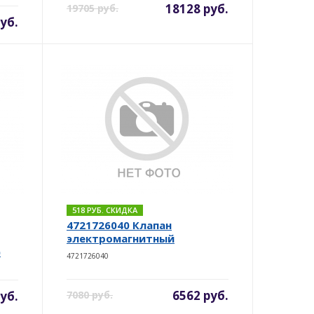
18128 руб.
19705 руб.
уб.
518 РУБ. СКИДКА
4721726040 Клапан
электромагнитный
)
4721726040
6562 руб.
уб.
7080 руб.