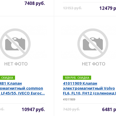
7408 руб.
12479 р
13153 руб.
Б. СКИДКА
939 РУБ. СКИДКА
481 Клапан
41011909 Клапан
ромагнитный common
электромагнитный Volvo
F LF45/55, IVECO Euroc...
FL6, FL10, FH12 (соленоид
41011909
10947 руб.
6481 р
уб.
7420 руб.