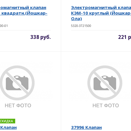
омагнитный клапан
Электромагнитный клап
 квадратн.(Йошкар-
КЭМ-10 круглый (Йошкар
Ола)
00-01
5320-3721500
338 руб.
221 р
. СКИДКА
 Клапан
37996 Клапан