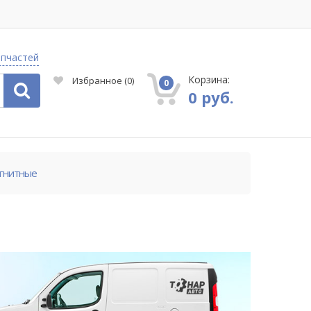
апчастей
Корзина:
Избранное
(
0
)
0
0 руб.
агнитные