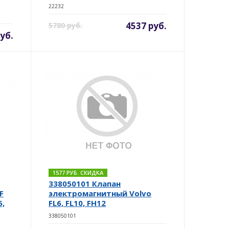
22232
4537 руб.
5780 руб.
уб.
1577 РУБ. СКИДКА
338050101 Клапан
F
электромагнитный Volvo
5,
FL6, FL10, FH12
338050101