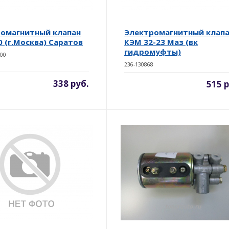
омагнитный клапан
Электромагнитный клап
0 (г.Москва) Саратов
КЭМ 32-23 Маз (вк
гидромуфты)
500
236-130868
338 руб.
515 р