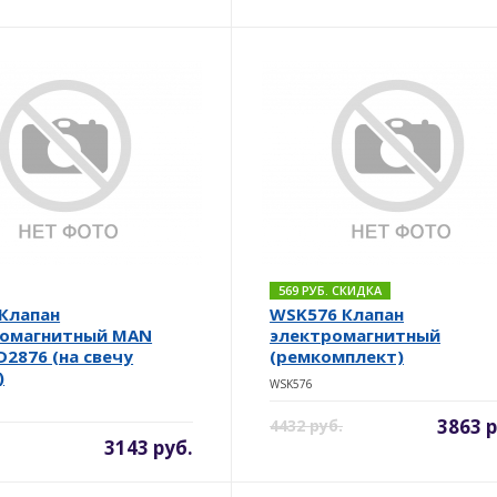
569 РУБ. СКИДКА
Клапан
WSK576 Клапан
ромагнитный MAN
электромагнитный
D2876 (на свечу
(ремкомплект)
)
WSK576
3863 р
4432 руб.
3143 руб.