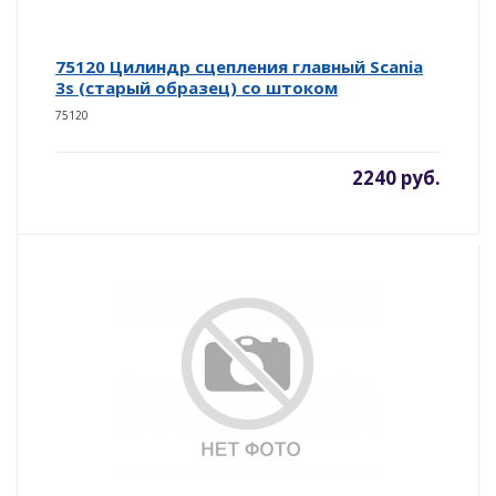
75120 Цилиндр сцепления главный Scania
3s (старый образец) со штоком
75120
2240 руб.