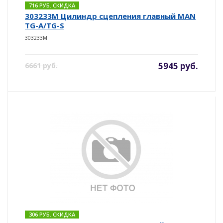
716 РУБ. СКИДКА
303233M Цилиндр сцепления главный MAN
TG-A/TG-S
303233M
5945 руб.
6661 руб.
306 РУБ. СКИДКА