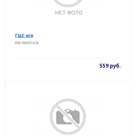
ГЦС н/о
830-1602512СБ
559 руб.