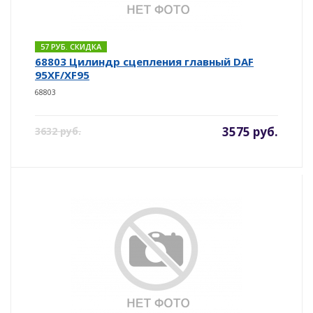
57 РУБ. СКИДКА
68803 Цилиндр сцепления главный DAF
95XF/XF95
68803
3575 руб.
3632 руб.