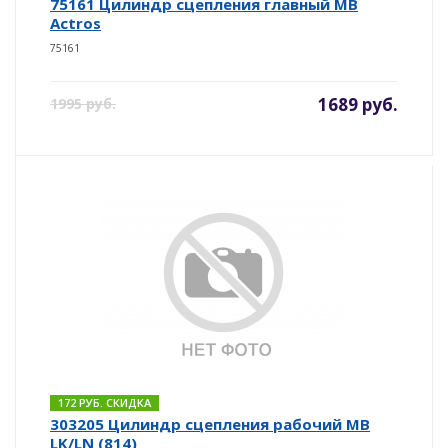
75161 Цилиндр сцепления главный MB
Actros
75161
1689 руб.
1995 руб.
172 РУБ. СКИДКА
303205 Цилиндр сцепления рабочий MB
LK/LN (814)