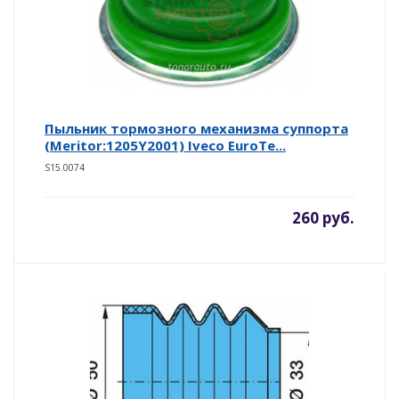
Пыльник тормозного механизма суппорта
(Meritor:1205Y2001) Iveco EuroTe...
S15.0074
260 руб.