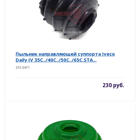
Пыльник направляющей суппорта Iveco
Daily IV 35C../40C../50C../65C.STA...
S15.0471
230 руб.