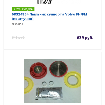
7 РУБ. СКИДКА
68324854 Пыльник суппорта Volvo FH/FM
(поштучно)
68324854
639 руб.
646 руб.