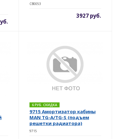
CB0053
3927 руб.
уб.
6 РУБ. СКИДКА
9715 Амортизатор кабины
й
MAN TG-A/TG-S (подъем
решетки радиатора)
9715