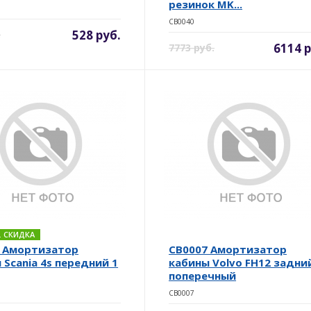
резинок MK...
CB0040
528 руб.
.
6114 р
7773 руб.
Б. СКИДКА
 Амортизатор
CB0007 Амортизатор
 Scania 4s передний 1
кабины Volvo FH12 задни
поперечный
CB0007