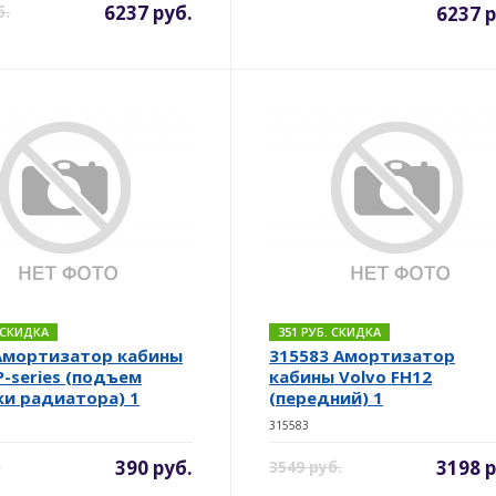
6237 руб.
б.
6237 р
. СКИДКА
351 РУБ. СКИДКА
Амортизатор кабины
315583 Амортизатор
P-series (подъем
кабины Volvo FH12
и радиатора) 1
(передний) 1
315583
390 руб.
3198 р
.
3549 руб.