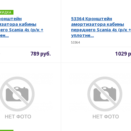
 СКИДКА
ронштейн
53364 Кронштейн
изатора кабины
амортизатора кабины
го Scania 4s (р/к +
переднего Scania 4s (р/к 
н...
уплотне...
53364
789 руб.
1029 р
.