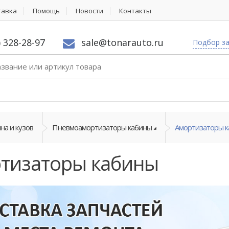
тавка
Помощь
Новости
Контакты
) 328-28-97
sale@tonarauto.ru
Подбор з
на и кузов
Пневмоамортизаторы кабины
Амортизаторы 
тизаторы кабины