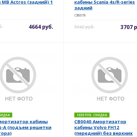
 MB Actros (задний) 1
кабины Scania 4s/R-series
задний
CB0078
4664 руб.
б.
3707 р
5042 руб.
СКИДКА
1659 РУБ. СКИДКА
мортизатор кабины
CB0040 Амортизатор
-A (подъем решетки
кабины Volvo FH12
тора)
(передний) без верхних