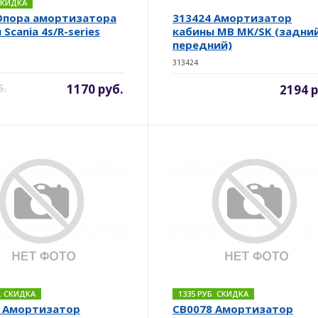
 СКИДКА
Опора амортизатора
313424 Амортизатор
Scania 4s/R-series
кабины MB MK/SK (задний
передний)
313424
1170 руб.
б.
2194 р
Б. СКИДКА
1335 РУБ. СКИДКА
 Амортизатор
CB0078 Амортизатор