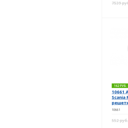
7539 ру
162 РУБ
10661 
Scania 
решетк
10661
552 руб