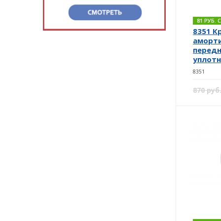
81 РУБ.
8351 К
аморт
передне
уплотне
8351
870 руб