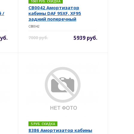
1061 РУБ. СКИДКА
CB0042 Амортизатор
 /
кабины DAF 95XF, XF95
задний поперечный
CB0042
уб.
5939 руб.
7000 руб.
5 РУБ. СКИДКА
8386 Амортизатор кабины