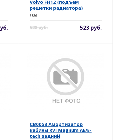
Volvo FH12 (подъем
решетки радиатора)
8386
уб.
523 руб.
528 руб.
CB0053 Амортизатор
кабины RVI Magnum AE/E-
tech задний