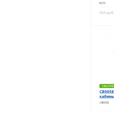
8375
533 руб
1302 РУ
CB0058
кабины
CB0058