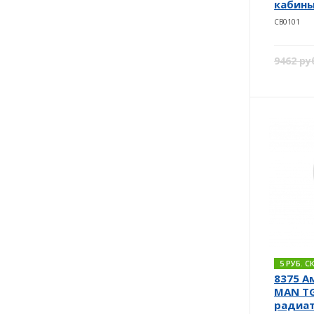
кабины
CB0101
9462 ру
5 РУБ. 
8375 А
MAN TG
радиа