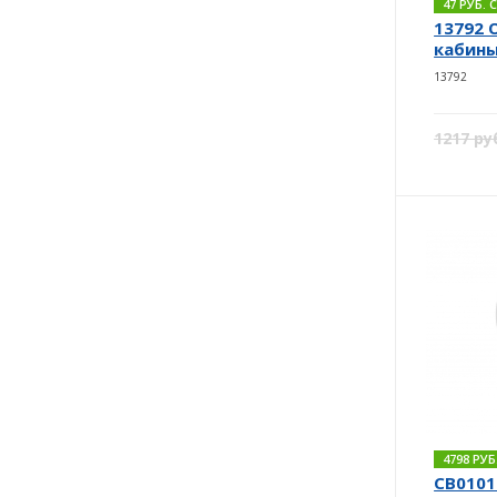
47 РУБ.
13792 
кабины 
13792
1217 ру
4798 РУ
CB0101