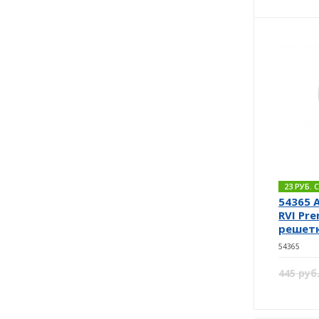
23 РУБ.
54365 
RVI Pr
решетк
54365
445 руб