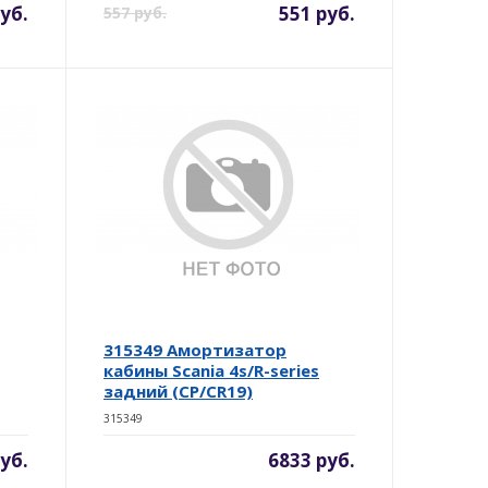
уб.
551 руб.
557 руб.
315349 Амортизатор
кабины Scania 4s/R-series
задний (CP/CR19)
315349
уб.
6833 руб.