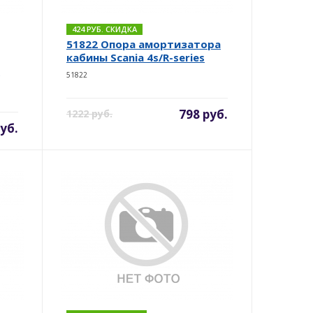
424 РУБ. СКИДКА
51822 Опора амортизатора
кабины Scania 4s/R-series
+
51822
798 руб.
1222 руб.
уб.