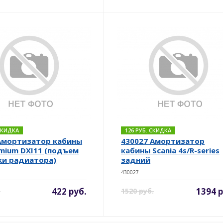
 СКИДКА
126 РУБ. СКИДКА
Амортизатор кабины
430027 Амортизатор
emium DXI11 (подъем
кабины Scania 4s/R-series
и радиатора)
задний
430027
422 руб.
1394 р
.
1520 руб.