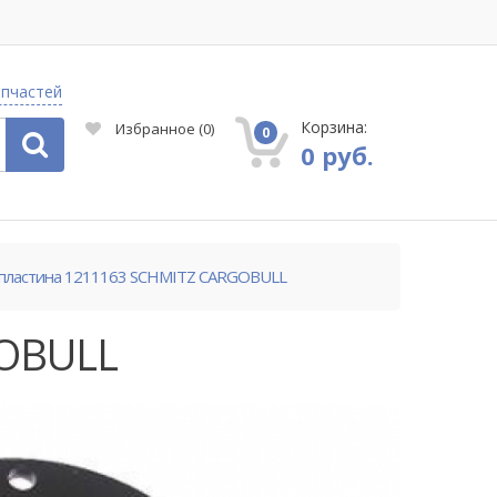
апчастей
Корзина:
Избранное
(
0
)
0
0 руб.
пластина 1211163 SCHMITZ CARGOBULL
GOBULL