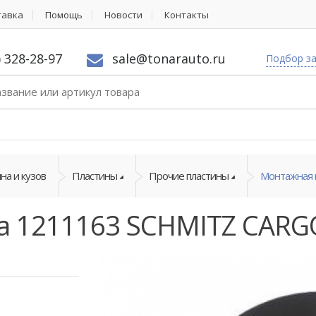
тавка
Помощь
Новости
Контакты
) 328-28-97
sale@tonarauto.ru
Подбор з
на и кузов
Пластины
Прочие пластины
Монтажная 
а 1211163 SCHMITZ CAR