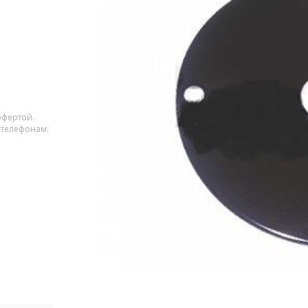
офертой.
 телефонам: