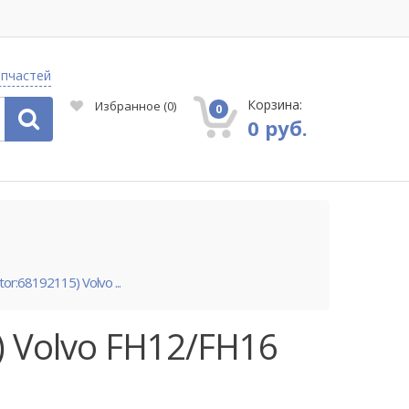
апчастей
Корзина:
Избранное
(
0
)
0
0 руб.
r:68192115) Volvo ...
) Volvo FH12/FH16