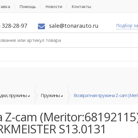
тавка
Помощь
Новости
Контакты
) 328-28-97
sale@tonarauto.ru
Подбор з
адки, пружины
Пружины
Возвратная пружина Z-cam (Merito
Z-cam (Meritor:68192115
RKMEISTER S13.0131