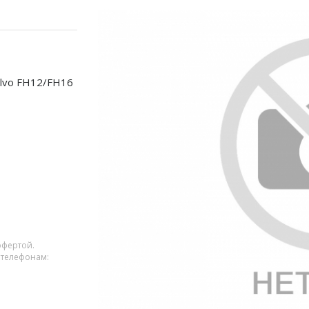
olvo FH12/FH16
офертой.
 телефонам: