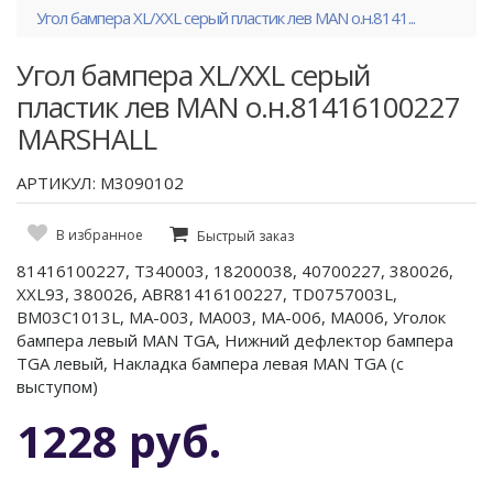
Угол бампера XL/XXL серый пластик лев MAN о.н.8141...
Угол бампера XL/XXL серый
пластик лев MAN о.н.81416100227
MARSHALL
АРТИКУЛ: M3090102
В избранное
Быстрый заказ
81416100227, T340003, 18200038, 40700227, 380026,
XXL93, 380026, ABR81416100227, TD0757003L,
BM03C1013L, MA-003, MA003, MA-006, MA006, Уголок
бампера левый MAN TGA, Нижний дефлектор бампера
TGA левый, Накладка бампера левая MAN TGA (с
выступом)
1228 руб.