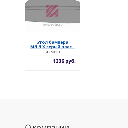
Угол бампера
M/L/LX серый плас...
M3090103
1236 руб.
О компании