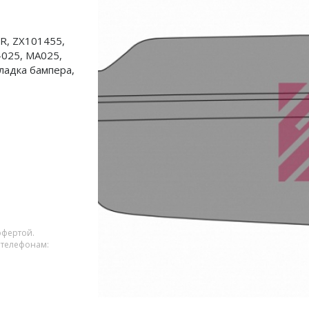
R, ZX101455,
025, MA025,
ладка бампера,
офертой.
 телефонам: