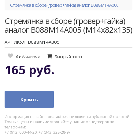
Стремянка в сборе (гровер+гайка) аналог B088M14A00...
Стремянка в сборе (гровер+гайка)
аналог B088M14A005 (M14х82х135)
АРТИКУЛ: B088M14A005
В избранное
Быстрый заказ
165 руб.
Купить
Информация на сайте tonarauto.ru не является публичной офертой.
Точные цены и наличие уточняйте у наших менеджеров по
телефонам:
+7 (912) 600-44-20, +7 (343) 328-28-97.