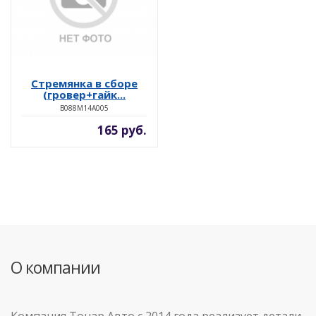
Стремянка в сборе
(гровер+гайк...
B088M14A005
165 руб.
О компании
Компания Тонар Авто с 2014 года реализует детали