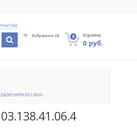
апчастей
Корзина:
Избранное
(
0
)
0
0 руб.
)x365 BPW 03.138.41...
3.138.41.06.4