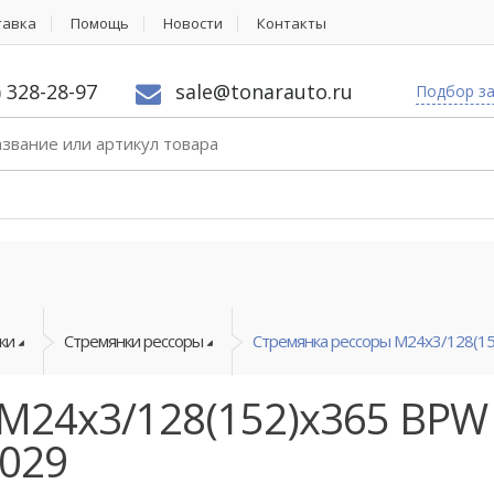
тавка
Помощь
Новости
Контакты
) 328-28-97
sale@tonarauto.ru
Подбор з
ки
Стремянки рессоры
Стремянка рессоры M24x3/128(152
M24x3/128(152)x365 BPW 0
0029