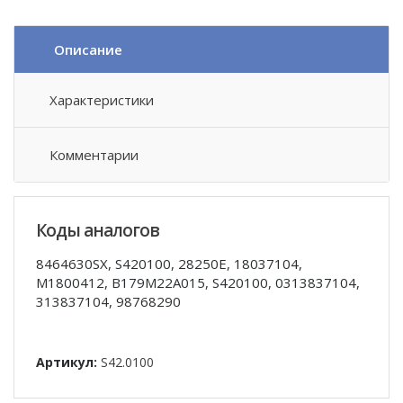
Описание
Характеристики
Комментарии
Коды аналогов
8464630SX, S420100, 28250E, 18037104,
M1800412, B179M22A015, S420100, 0313837104,
313837104, 98768290
Артикул:
S42.0100