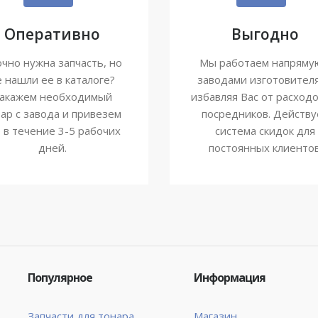
Оперативно
Выгодно
чно нужна запчасть, но
Мы работаем напряму
е нашли ее в каталоге?
заводами изготовител
акажем необходимый
избавляя Вас от расходо
ар с завода и привезем
посредников. Действу
о в течение 3-5 рабочих
система скидок для
дней.
постоянных клиентов
Популярное
Информация
Запчасти для тонара
Магазин