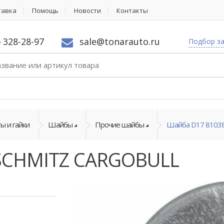
тавка
Помощь
Новости
Контакты
) 328-28-97
sale@tonarauto.ru
Подбор з
ы и гайки
Шайбы
Прочие шайбы
Шайба D17 8103
SCHMITZ CARGOBULL