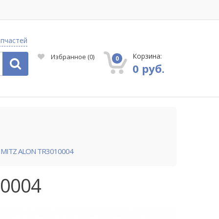
апчастей
Корзина:
Избранное
(
0
)
0
0 руб.
HMITZ ALON TR3010004
10004