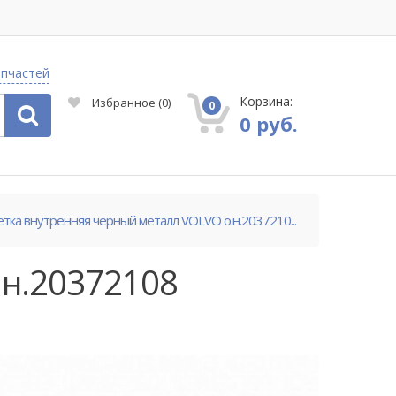
апчастей
Корзина:
Избранное
(
0
)
0
0 руб.
тка внутренняя черный металл VOLVO о.н.2037210...
.н.20372108