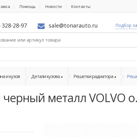
тавка
Помощь
Новости
Контакты
) 328-28-97
sale@tonarauto.ru
Подбор з
на и кузов
Детали кузова
Решетки радиатора
Реше
 черный металл VOLVO о