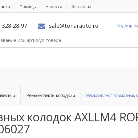
тавка
Помощь
Новости
Контакты
) 328-28-97
sale@tonarauto.ru
Подбор з
плекты
Ремкомплекты колодки
Ремкомплект тормозных к
зных колодок AXLLM4 RO
06027