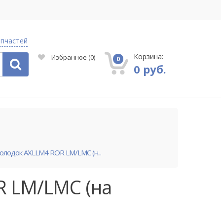
апчастей
Корзина:
Избранное
(
0
)
0
0 руб.
олодок AXLLM4 ROR LM/LMC (н...
R LM/LMC (на