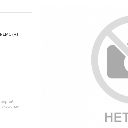
/LMC (на
офертой.
 телефонам: