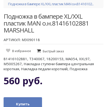
Подножка в бампере XL/XXL пластик MAN о.н.81416102...
Подножка в бампере XL/XXL
пластик MAN о.н.81416102881
MARSHALL
АРТИКУЛ: M3090118
В избранное
Быстрый заказ
81416102881, T340067, 18200153, MA054, XXL97,
M5005267, Накладка ступени бампера центральная
короткая, Накладка педали короткий, Подножка
560 руб.
Купить