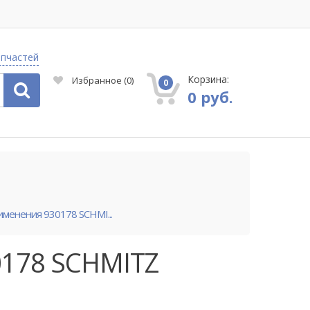
апчастей
Корзина:
Избранное
(
0
)
0
0 руб.
именения 930178 SCHMI...
0178 SCHMITZ