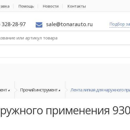
тавка
Помощь
Новости
Контакты
) 328-28-97
sale@tonarauto.ru
Подбор з
мент
Прочий инструмент
Лента липкая для наружного пр
аружного применения 93