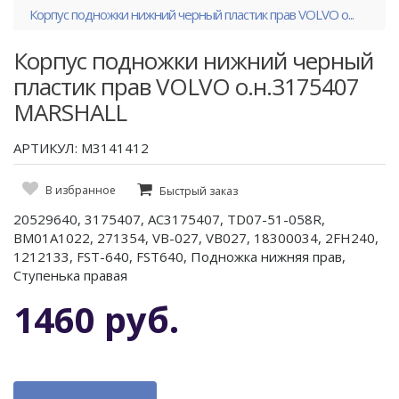
Корпус подножки нижний черный пластик прав VOLVO о...
Корпус подножки нижний черный
пластик прав VOLVO о.н.3175407
MARSHALL
АРТИКУЛ: M3141412
В избранное
Быстрый заказ
20529640, 3175407, AC3175407, TD07-51-058R,
BM01A1022, 271354, VB-027, VB027, 18300034, 2FH240,
1212133, FST-640, FST640, Подножка нижняя прав,
Ступенька правая
1460 руб.