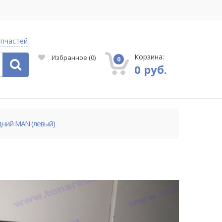
апчастей
Корзина:
Избранное
(
0
)
0
0 руб.
ний MAN (левый)