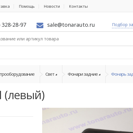
тавка
Помощь
Новости
Контакты
) 328-28-97
sale@tonarauto.ru
Подбор з
ктрооборудование
Свет
Фонари задние
Фонарь зад
 (левый)