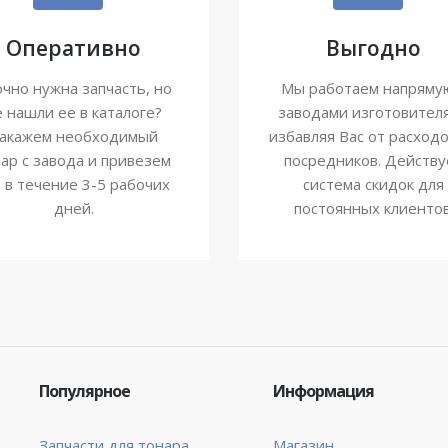
Оперативно
Выгодно
чно нужна запчасть, но
Мы работаем напряму
е нашли ее в каталоге?
заводами изготовител
акажем необходимый
избавляя Вас от расходо
ар с завода и привезем
посредников. Действу
о в течение 3-5 рабочих
система скидок для
дней.
постоянных клиентов
Популярное
Информация
Запчасти для тонара
Магазин