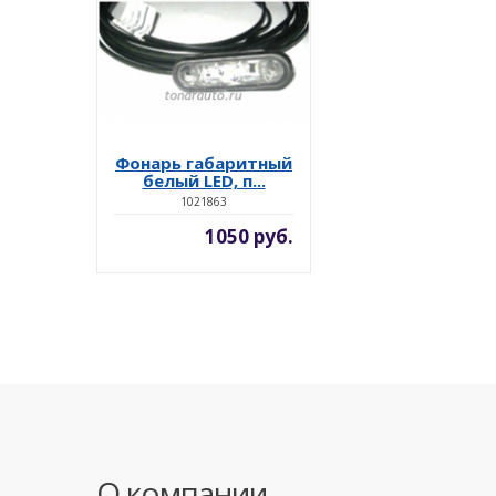
Фонарь габаритный
белый LED, п...
1021863
1050 руб.
О компании