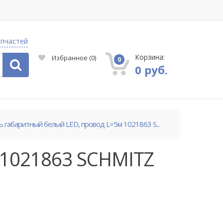
апчастей
Корзина:
Избранное
(
0
)
0
0 руб.
 габаритный белый LED, провод L=5м 1021863 S...
 1021863 SCHMITZ