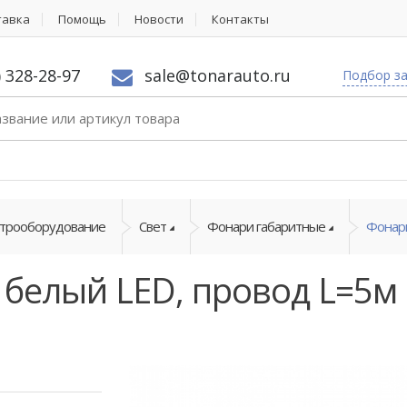
тавка
Помощь
Новости
Контакты
) 328-28-97
sale@tonarauto.ru
Подбор з
ктрооборудование
Свет
Фонари габаритные
Фонарь
белый LED, провод L=5м