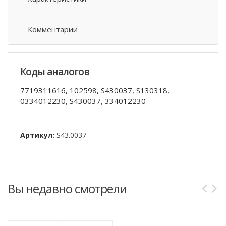
Комментарии
Коды аналогов
7719311616, 102598, S430037, S130318,
0334012230, S430037, 334012230
Артикул:
S43.0037
Вы недавно смотрели