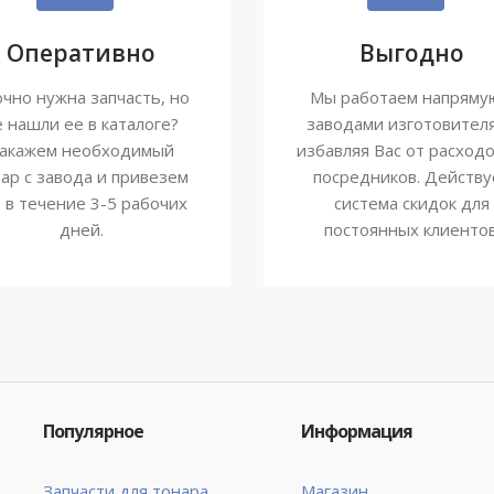
Оперативно
Выгодно
чно нужна запчасть, но
Мы работаем напряму
е нашли ее в каталоге?
заводами изготовител
акажем необходимый
избавляя Вас от расходо
ар с завода и привезем
посредников. Действу
о в течение 3-5 рабочих
система скидок для
дней.
постоянных клиентов
Популярное
Информация
Запчасти для тонара
Магазин