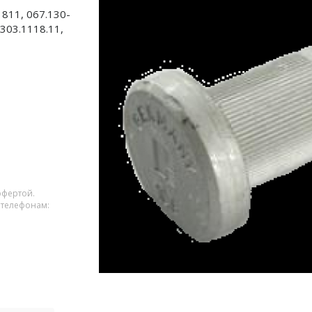
811, 067.130-
303.1118.11,
офертой.
 телефонам: