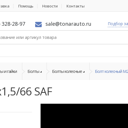
тавка
Помощь
Новости
Контакты
) 328-28-97
sale@tonarauto.ru
Подбор з
ы и гайки
Болты
Болты колесные
Болт колесный М2
1,5/66 SAF