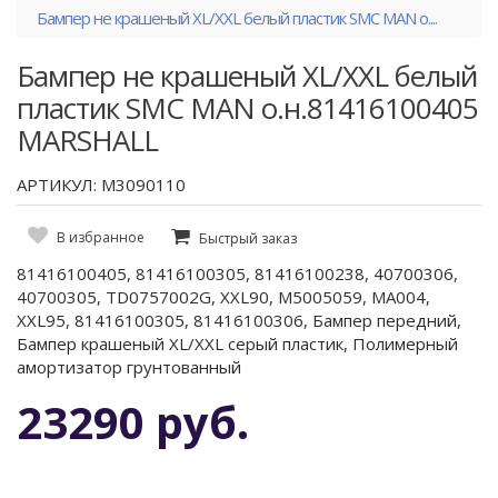
Бампер не крашеный XL/XXL белый пластик SMC MAN о....
Бампер не крашеный XL/XXL белый
пластик SMC MAN о.н.81416100405
MARSHALL
АРТИКУЛ: M3090110
В избранное
Быстрый заказ
81416100405, 81416100305, 81416100238, 40700306,
40700305, TD0757002G, XXL90, M5005059, MA004,
XXL95, 81416100305, 81416100306, Бампер передний,
Бампер крашеный XL/XXL серый пластик, Полимерный
амортизатор грунтованный
23290 руб.