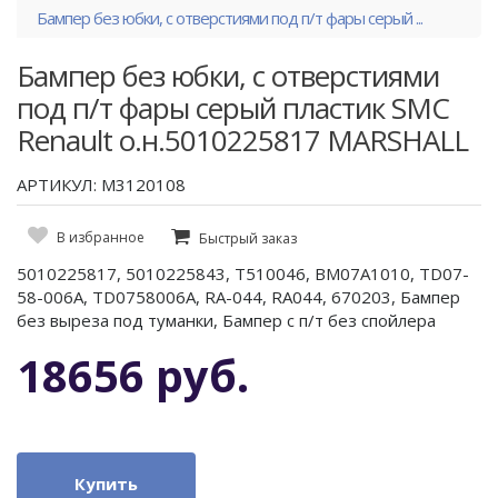
Бампер без юбки, с отверстиями под п/т фары серый ...
Бампер без юбки, с отверстиями
под п/т фары серый пластик SMC
Renault о.н.5010225817 MARSHALL
АРТИКУЛ: M3120108
В избранное
Быстрый заказ
5010225817, 5010225843, T510046, BM07A1010, TD07-
58-006A, TD0758006A, RA-044, RA044, 670203, Бампер
без выреза под туманки, Бампер с п/т без спойлера
18656 руб.
Купить